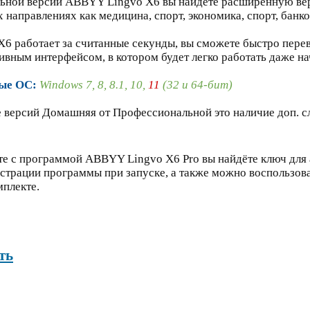
ьной версии ABBYY Lingvo X6 вы найдёте расширенную вер
х направлениях как медицина, спорт, экономика, спорт, банко
6 работает за считанные секунды, вы сможете быстро пере
ивным интерфейсом, в котором будет легко работать даже 
ые ОС:
Windows 7, 8, 8.1, 10,
11
(32 и 64-бит)
е версий Домашняя от Профессиональной это наличие доп. с
те с программой ABBYY Lingvo X6 Pro вы найдёте ключ для 
страции программы при запуске, а также можно воспользова
мплекте.
ть