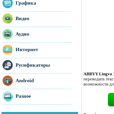
Графика
Видео
Аудио
Интернет
Русификаторы
ABBYY Lingvo 
переводить тек
Android
возможности для
Разное