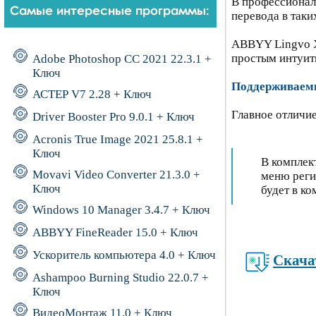
В профессионал
перевода в таки
ABBYY Lingvo X
простым интуит
Adobe Photoshop CC 2021 22.3.1 +
Ключ
Поддерживаем
АСТЕР V7 2.28 + Ключ
Главное отличи
Driver Booster Pro 9.0.1 + Ключ
Acronis True Image 2021 25.8.1 +
Ключ
В комплек
Movavi Video Converter 21.3.0 +
меню реги
Ключ
будет в ко
Windows 10 Manager 3.4.7 + Ключ
ABBYY FineReader 15.0 + Ключ
Ускоритель компьютера 4.0 + Ключ
Скача
Ashampoo Burning Studio 22.0.7 +
Ключ
ВидеоМонтаж 11.0 + Ключ