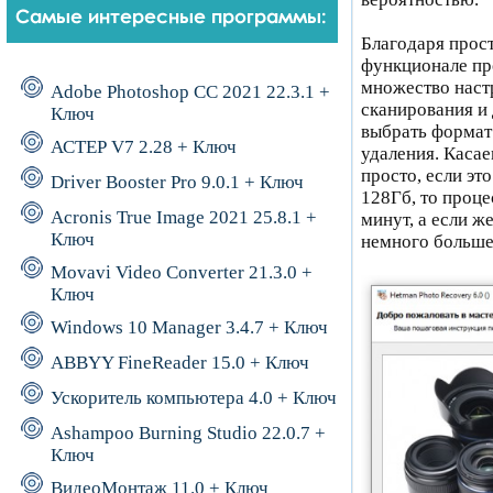
Благодаря прост
функционале пр
множество настр
Adobe Photoshop CC 2021 22.3.1 +
сканирования и 
Ключ
выбрать формат
АСТЕР V7 2.28 + Ключ
удаления. Касае
просто, если эт
Driver Booster Pro 9.0.1 + Ключ
128Гб, то проце
Acronis True Image 2021 25.8.1 +
минут, а если ж
Ключ
немного больше
Movavi Video Converter 21.3.0 +
Ключ
Windows 10 Manager 3.4.7 + Ключ
ABBYY FineReader 15.0 + Ключ
Ускоритель компьютера 4.0 + Ключ
Ashampoo Burning Studio 22.0.7 +
Ключ
ВидеоМонтаж 11.0 + Ключ