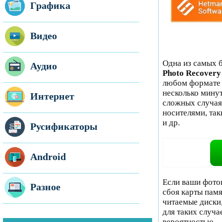
Графика
Видео
Одна из самых 
Аудио
Photo Recovery
любом формате 
несколько мину
Интернет
сложных случая
носителями, так
и др.
Русификаторы
Android
Если ваши фото
Разное
сбоя карты пам
читаемые диски,
для таких случа
вероятностью.