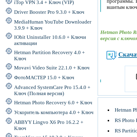
программы. Т
iTop VPN 3.4 + Ключ (VIP)
вшитым ключо
Driver Booster Pro 9.3.0 + Ключ
MediaHuman YouTube Downloader
3.9.9 + Ключ
Hetman Photo R
IObit Uninstaller 10.6.0 + Ключи
версия с ключо
активации
Hetman Partition Recovery 4.0 +
Скача
Ключ
Movavi Video Suite 22.1.0 + Ключ
ФотоМАСТЕР 15.0 + Ключ
Advanced SystemCare Pro 15.4.0 +
Ключ (Полная версия)
Hetman Photo Recovery 6.0 + Ключ
Hetman Ph
Ускоритель компьютера 4.0 + Ключ
RS Photo 
ABBYY Lingvo X6 Pro 16.2.2 +
Ключ
RS Partit