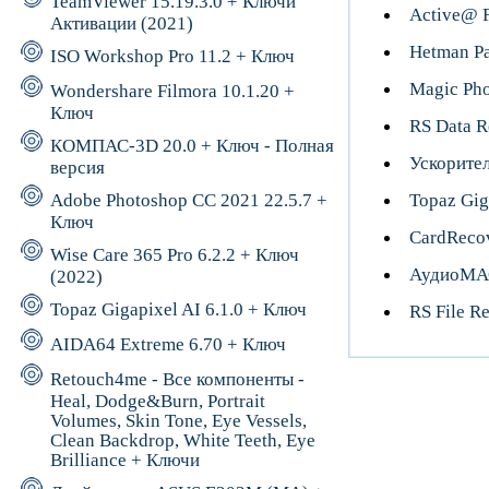
TeamViewer 15.19.3.0 + Ключи
Active@ F
Активации (2021)
Hetman Pa
ISO Workshop Pro 11.2 + Ключ
Magic Pho
Wondershare Filmora 10.1.20 +
Ключ
RS Data R
КОМПАС-3D 20.0 + Ключ - Полная
Ускорите
версия
Adobe Photoshop CC 2021 22.5.7 +
Topaz Gig
Ключ
CardReco
Wise Care 365 Pro 6.2.2 + Ключ
АудиоМАС
(2022)
Topaz Gigapixel AI 6.1.0 + Ключ
RS File R
AIDA64 Extreme 6.70 + Ключ
Retouch4me - Все компоненты -
Heal, Dodge&Burn, Portrait
Volumes, Skin Tone, Eye Vessels,
Clean Backdrop, White Teeth, Eye
Brilliance + Ключи